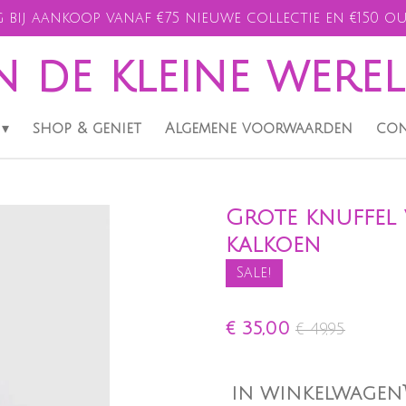
 bij aankoop vanaf €75 nieuwe collectie en €150 ou
n de kleine were
shop & geniet
Algemene voorwaarden
con
Grote knuffel 
kalkoen
Sale!
€ 35,00
€ 49,95
IN WINKELWAGEN