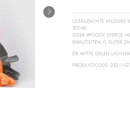
Ultrazachte velours k
50cm).
Ieder Woody diertje he
kwaliteiten, is super 
De witte delen lichte
Productcode: 232-1-GT