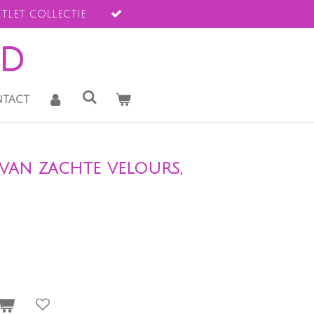
tlet collectie
ld
tact
van zachte velours,