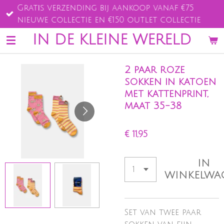
Gratis verzending bij aankoop vanaf €75
Ga
nieuwe collectie en €150 outlet collectie
direct
naar
IN DE KLEINE WERELD
de
hoofdinhoud
2 paar roze
sokken in katoen
met kattenprint,
maat 35-38
€ 11,95
IN
WINKELWA
Set van twee paar