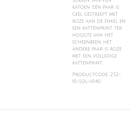
sokken van fijn
katoen. Eén paar is
geel gestreept met
roze aan de enkel en
een kattenprint ter
hoogte van het
scheenbeen, het
andere paar is roze
met een volledige
kattenprint.
Productcode: 252-
10-SOL-I/040