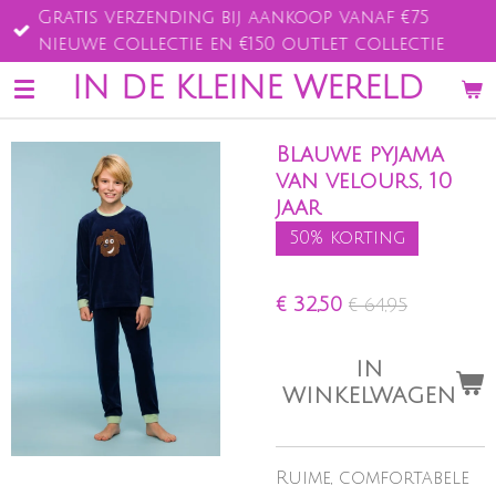
Gratis verzending bij aankoop vanaf €75
Ga
nieuwe collectie en €150 outlet collectie
direct
naar
IN DE KLEINE WERELD
de
hoofdinhoud
Blauwe pyjama
van velours, 10
jaar
50% korting
€ 32,50
€ 64,95
IN
WINKELWAGEN
Ruime, comfortabele