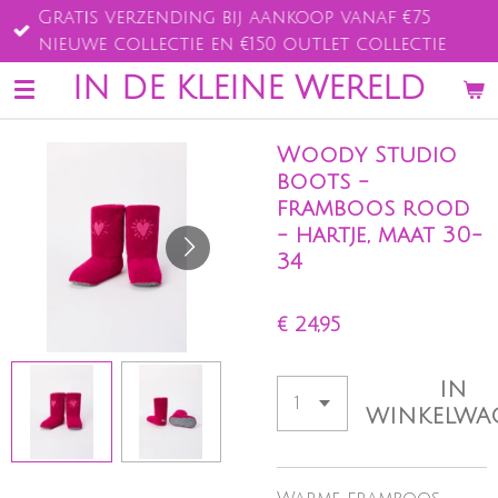
Gratis verzending bij aankoop vanaf €75
Ga
nieuwe collectie en €150 outlet collectie
direct
naar
IN DE KLEINE WERELD
de
hoofdinhoud
Woody Studio
boots -
framboos rood
- hartje, maat 30-
34
€ 24,95
IN
WINKELWA