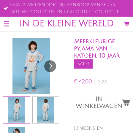
Gratis verzending bij aankoop vanaf €75
Ga
nieuwe collectie en €150 outlet collectie
direct
naar
IN DE KLEINE WERELD
de
hoofdinhoud
Meerkleurige
pyjama van
katoen, 10 jaar
Sale!
€ 42,00
€ 59,95
IN
WINKELWAGEN
Jongens en