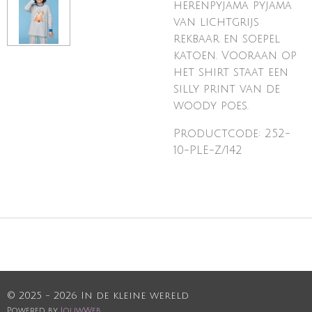
herenpyjama pyjama
van lichtgrijs
rekbaar en soepel
katoen. Vooraan op
het shirt staat een
silly print van de
woody poes.
Productcode: 252-
10-PLE-Z/142
© 2025 - 2026 In de kleine wereld
Powered by
JouwWeb