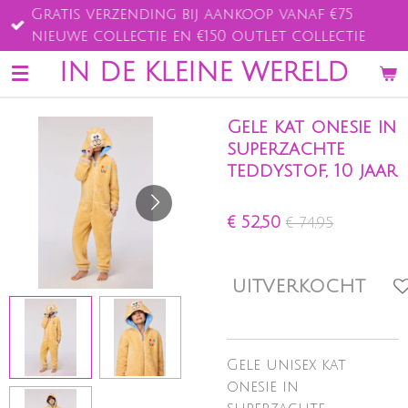
Gratis verzending bij aankoop vanaf €75
Ga
nieuwe collectie en €150 outlet collectie
direct
naar
IN DE KLEINE WERELD
de
hoofdinhoud
Gele kat onesie in
superzachte
teddystof, 10 jaar
€ 52,50
€ 74,95
UITVERKOCHT
Gele unisex kat
onesie in