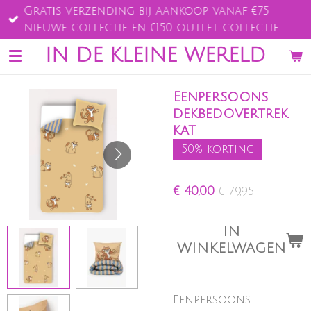
Gratis verzending bij aankoop vanaf €75
Ga
nieuwe collectie en €150 outlet collectie
direct
naar
IN DE KLEINE WERELD
de
hoofdinhoud
Eenpersoons
dekbedovertrek
kat
50% korting
€ 40,00
€ 79,95
IN
WINKELWAGEN
Eenpersoons