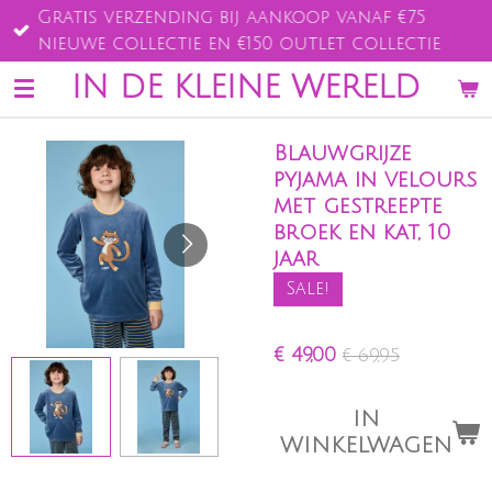
Gratis verzending bij aankoop vanaf €75
Ga
nieuwe collectie en €150 outlet collectie
direct
naar
IN DE KLEINE WERELD
de
hoofdinhoud
Blauwgrijze
pyjama in velours
met gestreepte
broek en kat, 10
jaar
Sale!
€ 49,00
€ 69,95
IN
WINKELWAGEN