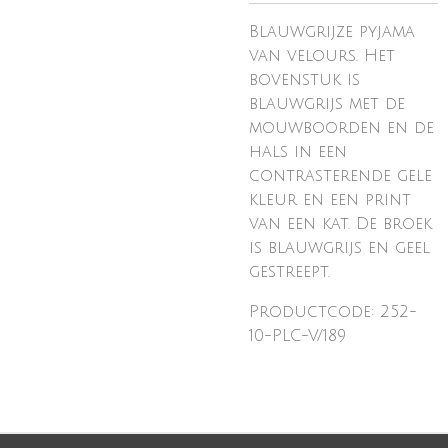
Blauwgrijze pyjama
van velours. Het
bovenstuk is
blauwgrijs met de
mouwboorden en de
hals in een
contrasterende gele
kleur en een print
van een kat. De broek
is blauwgrijs en geel
gestreept.
Productcode: 252-
10-PLC-V/189